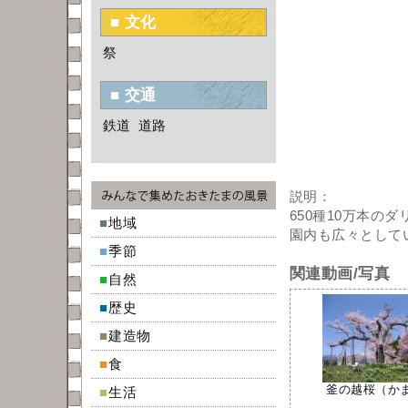
■ 文化
祭
■ 交通
鉄道
道路
説明：
650種10万本
■
地域
園内も広々として
■
季節
関連動画/写真
■
自然
■
歴史
■
建造物
■
食
釜の越桜（かまの
■
生活