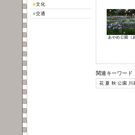
■
文化
■
交通
あやめ公園（あや
関連キーワード
花
夏
秋
公園
川