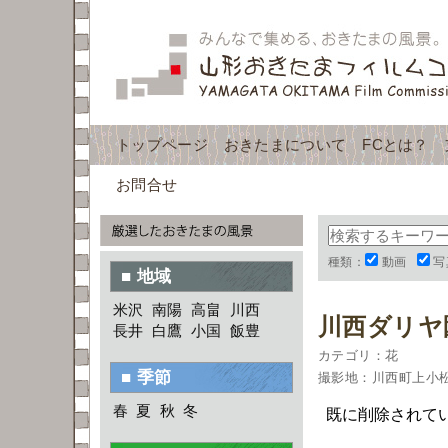
トップページ
おきたまについて
FCとは？
お問合せ
種類：
動画
写
■ 地域
米沢
南陽
高畠
川西
川西ダリヤ
長井
白鷹
小国
飯豊
カテゴリ：花
■ 季節
撮影地：川西町上小
春
夏
秋
冬