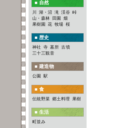
■ 自然
川
湖・沼
滝
渓谷
峠
山・森林
田園
畑
果樹園
花
牧場
桜
■ 歴史
神社
寺
墓所
古墳
三十三観音
■ 建造物
公園
駅
■ 食
伝統野菜
郷土料理
果樹
■ 生活
町並み