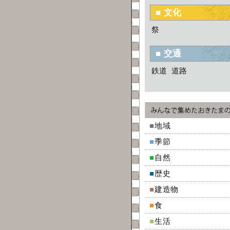
■ 文化
祭
■ 交通
鉄道
道路
■
地域
■
季節
■
自然
■
歴史
■
建造物
■
食
■
生活