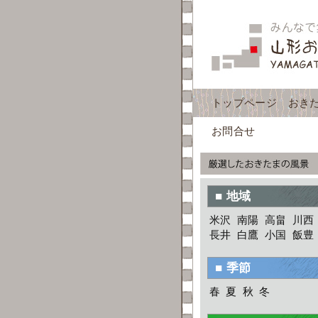
トップページ
おき
お問合せ
■ 地域
米沢
南陽
高畠
川西
長井
白鷹
小国
飯豊
■ 季節
春
夏
秋
冬