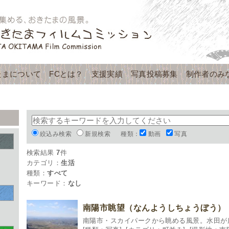
たまについて
FCとは？
支援実績
写真投稿募集
制作者のみ
絞込み検索
新規検索
種類：
動画
写真
検索結果
7
件
カテゴリ：
生活
種類：
すべて
キーワード：
なし
南陽市眺望（なんようしちょうぼう）
南陽市・スカイパークから眺める風景。水田が広が