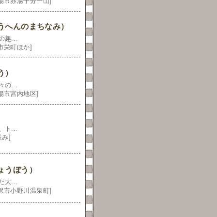
陽市赤湯十分一山]
うへんのまちなみ）
...
市栄町ほか]
う）
...
陽市宮内地区]
...
み]
ょうぼう）
...
沢市小野川温泉町]