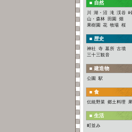
■ 自然
川
湖・沼
滝
渓谷
山・森林
田園
畑
果樹園
花
牧場
桜
■ 歴史
神社
寺
墓所
古墳
三十三観音
■ 建造物
公園
駅
■ 食
伝統野菜
郷土料理
■ 生活
町並み