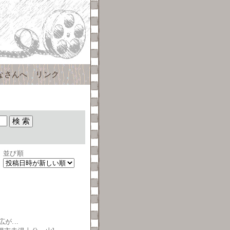
なさんへ
リンク
並び順
...