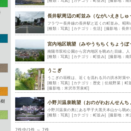
[種類：写真]
[カテゴリ：町並み]
[撮影地：南
峠
長井駅周辺の町並み（ながいえきしゅ
フラワー長井線の長井駅と近くの町並み。昭和の趣
[種類：写真]
[カテゴリ：生活]
[撮影地：長井
宮内地区眺望（みやうちちくちょうぼ
南陽市双松公園から宮内地区を眺めた目線。人々の
[種類：写真]
[カテゴリ：町並み]
[撮影地：南
うこぎ
うこぎの垣根は、近くを流れる川の洪水対策や、ト
[種類：写真]
[カテゴリ：歴史｜伝統野菜｜町並
[撮影地：米沢市芳泉町]
果樹
小野川温泉眺望（おのがわおんせんち
小野川温泉の奥にある甲子大黒天本山から眺めた大
[種類：写真]
[カテゴリ：町並み]
[撮影地：米
7件中/1件 ～ 7件