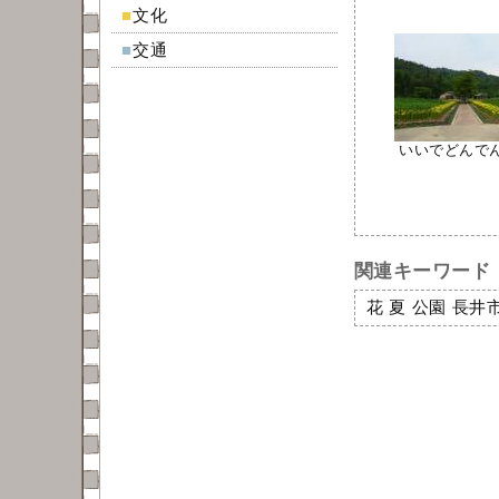
■
文化
■
交通
いいでどんでん平
関連キーワード
花
夏
公園
長井