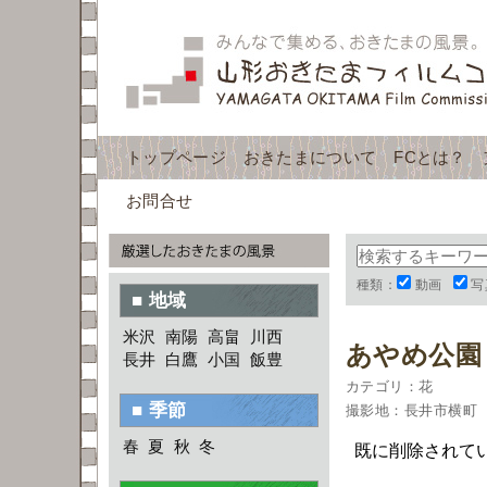
トップページ
おきたまについて
FCとは？
お問合せ
種類：
動画
写
■ 地域
米沢
南陽
高畠
川西
あやめ公園
長井
白鷹
小国
飯豊
カテゴリ：花
■ 季節
撮影地：長井市横町
春
夏
秋
冬