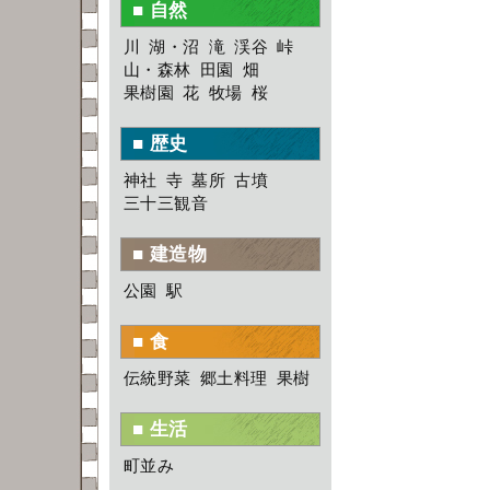
■ 自然
川
湖・沼
滝
渓谷
峠
山・森林
田園
畑
果樹園
花
牧場
桜
■ 歴史
神社
寺
墓所
古墳
三十三観音
■ 建造物
公園
駅
■ 食
伝統野菜
郷土料理
果樹
■ 生活
町並み