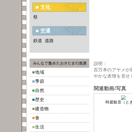
■ 文化
祭
■ 交通
鉄道
道路
説明：
百万本のアヤメが
■
地域
やかな表情を見せ
■
季節
関連動画/写真
■
自然
■
歴史
時庭観音（ときに
■
建造物
■
食
■
生活