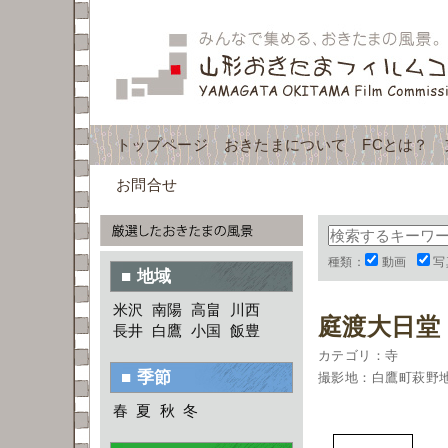
トップページ
おきたまについて
FCとは？
お問合せ
種類：
動画
写
■ 地域
米沢
南陽
高畠
川西
庭渡大日堂
長井
白鷹
小国
飯豊
カテゴリ：寺
■ 季節
撮影地：白鷹町萩野
春
夏
秋
冬