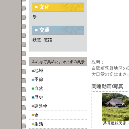
■ 文化
祭
■ 交通
鉄道
道路
説明：
白鷹町萩野地区の
■
地域
大日堂の姿はまさ
■
季節
関連動画/写真
■
自然
■
歴史
■
建造物
■
食
茅葺屋根民家・須
■
生活