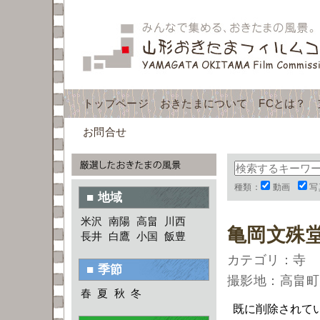
トップページ
おきたまについて
FCとは？
お問合せ
種類：
動画
写
■ 地域
米沢
南陽
高畠
川西
亀岡文殊
長井
白鷹
小国
飯豊
カテゴリ：寺
■ 季節
撮影地：高畠町
春
夏
秋
冬