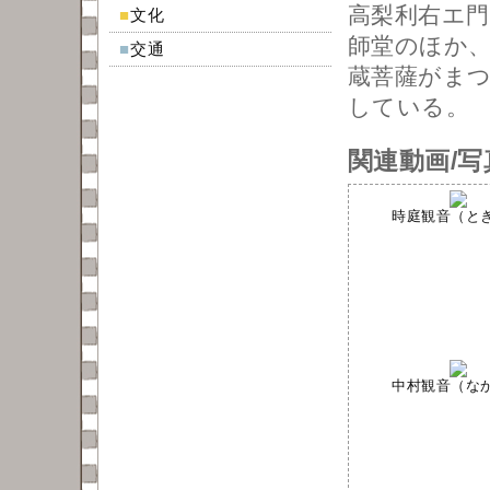
高梨利右エ
■
文化
師堂のほか、
■
交通
蔵菩薩がま
している。
関連動画/写
時庭観音（ときに
中村観音（なかむ