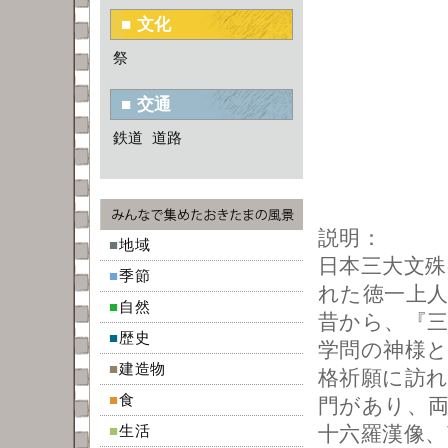
■ 文化
祭
■ 交通
鉄道
道路
説明：
■
地域
日本三大文殊
■
季節
れた徳一上
■
自然
昔から、『
■
歴史
学問の神様
■
建造物
格祈願に訪
■
食
門があり、
■
生活
十六羅漢像、