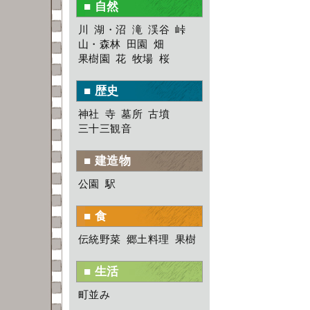
■ 自然
川
湖・沼
滝
渓谷
峠
山・森林
田園
畑
果樹園
花
牧場
桜
■ 歴史
神社
寺
墓所
古墳
三十三観音
■ 建造物
公園
駅
■ 食
伝統野菜
郷土料理
果樹
■ 生活
町並み