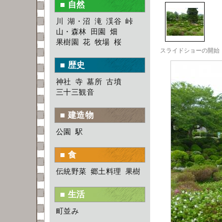
■ 自然
川
湖・沼
滝
渓谷
峠
山・森林
田園
畑
果樹園
花
牧場
桜
■ 歴史
神社
寺
墓所
古墳
三十三観音
■ 建造物
公園
駅
■ 食
伝統野菜
郷土料理
果樹
■ 生活
町並み