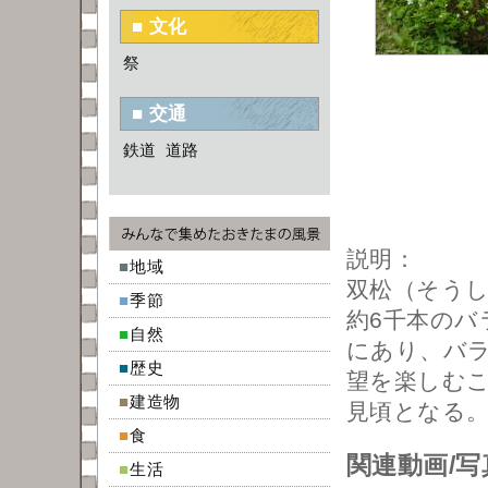
■ 文化
祭
■ 交通
鉄道
道路
説明：
■
地域
双松（そう
■
季節
約6千本のバ
■
自然
にあり、バ
■
歴史
望を楽しむ
■
建造物
見頃となる
■
食
関連動画/写
■
生活