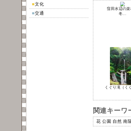
■
文化
窪田水辺の楽
■
交通
冬...
くぐり滝（くぐり
関連キーワ
花
公園
自然
南