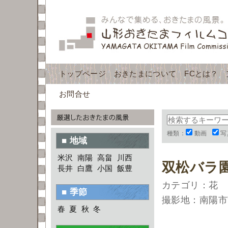
トップページ
おきたまについて
FCとは？
お問合せ
種類：
動画
写
■ 地域
米沢
南陽
高畠
川西
双松バラ
長井
白鷹
小国
飯豊
カテゴリ：花
■ 季節
撮影地：南陽市
春
夏
秋
冬