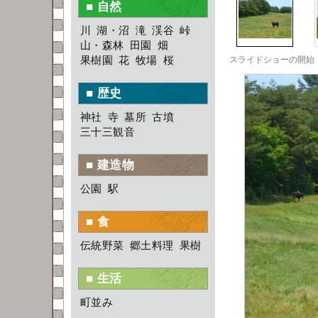
■ 自然
川
湖・沼
滝
渓谷
峠
山・森林
田園
畑
果樹園
花
牧場
桜
■ 歴史
神社
寺
墓所
古墳
三十三観音
■ 建造物
公園
駅
■ 食
伝統野菜
郷土料理
果樹
■ 生活
町並み