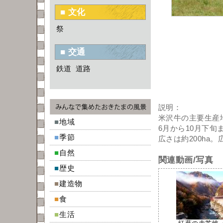
■ 文化
祭
■ 交通
鉄道
道路
説明：
米沢牛の主要生産
■
地域
6月から10月下旬
■
季節
広さは約200ha
■
自然
関連動画/写真
■
歴史
■
建造物
■
食
■
生活