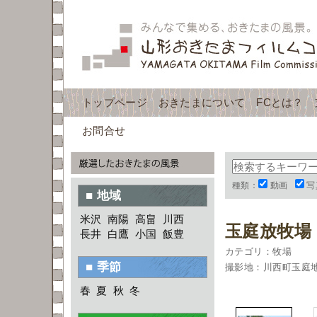
トップページ
おきたまについて
FCとは？
お問合せ
種類：
動画
写
■ 地域
米沢
南陽
高畠
川西
玉庭放牧場
長井
白鷹
小国
飯豊
カテゴリ：牧場
■ 季節
撮影地：川西町玉庭
春
夏
秋
冬