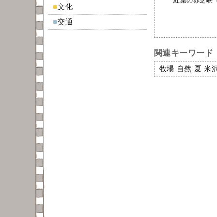
紅葉の赤芝峡（こ
■
文化
■
交通
関連キーワード
牧場
自然
夏
米