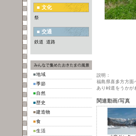
■ 文化
祭
■ 交通
鉄道
道路
■
地域
説明：
福島県喜多方方面
■
季節
あり峠道をうかが
■
自然
関連動画/写真
■
歴史
■
建造物
■
食
■
生活