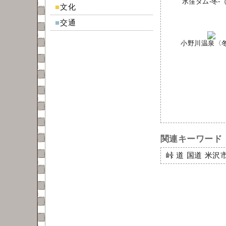
水窪ダム-冬-（
■
文化
■
交通
小野川温泉〈冬〉
関連キーワード
峠
道
国道
米沢