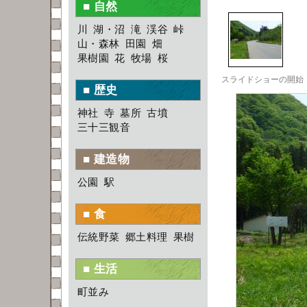
■ 自然
川
湖・沼
滝
渓谷
峠
山・森林
田園
畑
果樹園
花
牧場
桜
■ 歴史
神社
寺
墓所
古墳
三十三観音
■ 建造物
公園
駅
■ 食
伝統野菜
郷土料理
果樹
■ 生活
町並み