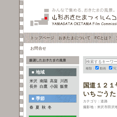
トップページ
おきたまについて
FCとは？
お問合せ
種類：
動画
写
■ 地域
米沢
南陽
高畠
川西
国道１２１
長井
白鷹
小国
飯豊
いちごうた
■ 季節
カテゴリ：道路
春
夏
秋
冬
撮影地：米沢市田沢