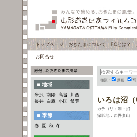
トップページ
おきたまについて
FCとは？
お問合せ
種類：
動画
写
■ 地域
米沢
南陽
高畠
川西
いろは沼（
長井
白鷹
小国
飯豊
カテゴリ：湖・沼
■ 季節
撮影地：西吾妻山
春
夏
秋
冬