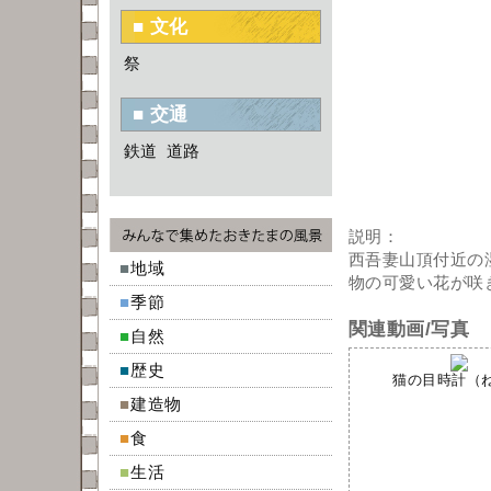
■ 文化
祭
■ 交通
鉄道
道路
説明：
西吾妻山頂付近の
■
地域
物の可愛い花が咲
■
季節
関連動画/写真
■
自然
■
歴史
猫の目時計（ねこ
■
建造物
■
食
■
生活