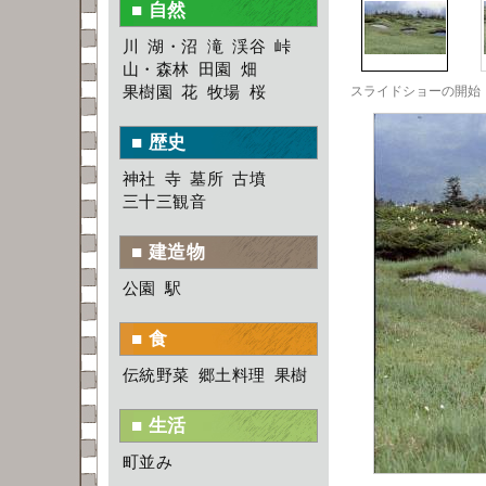
■ 自然
川
湖・沼
滝
渓谷
峠
山・森林
田園
畑
果樹園
花
牧場
桜
■ 歴史
神社
寺
墓所
古墳
三十三観音
■ 建造物
公園
駅
■ 食
伝統野菜
郷土料理
果樹
■ 生活
町並み