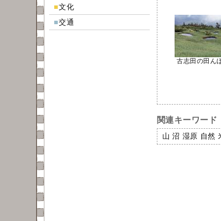
■
文化
■
交通
古志田の田んぼ（
関連キーワード
山
沼
湿原
自然